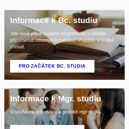
Informace k Bc. studiu
Jste nově přijatí studenti religionistiky a hledáte
připomenutí informací k začátku? Projděte si krátké
shrnutí.
PRO ZAČÁTEK BC. STUDIA
Informace k Mgr. studiu
O současné reformované podobě mgr studia.