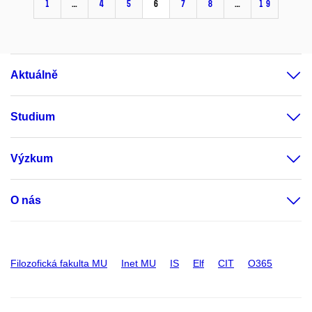
1
…
4
5
6
7
8
…
19
Aktuálně
Studium
Výzkum
O nás
Filozofická fakulta MU
Inet MU
IS
Elf
CIT
O365