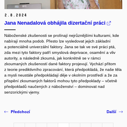
2.
8.
2024
Jana Nenadalová obhájila dizertační práci
Náboženské zkušenosti se prolínají nejrůznějšími kulturami, kde
nabírají mnoha podob. Přesto lze vysledovat jejich základní
a potenciálně univerzální faktory. Jana se tak ve své práci ptá,
zda mezi tyto faktory patří smyslová deprivace, osamění a vliv
autority, a následně zkoumá, jak konkrétně se v rámci
zkoumaných zkušeností dané faktory projevují. Vychází přitom
z teorie prediktivního zpracování, která předpokládá, že naše těla
a mysli neustále předpokládají děje v okolním prostředí a že za
přispění zkoumaných faktorů mohou tyto předpoklady – včetně
předpokladů naučených z náboženství – dominovat nad
senzorickými vjemy.
Předchozí
Další