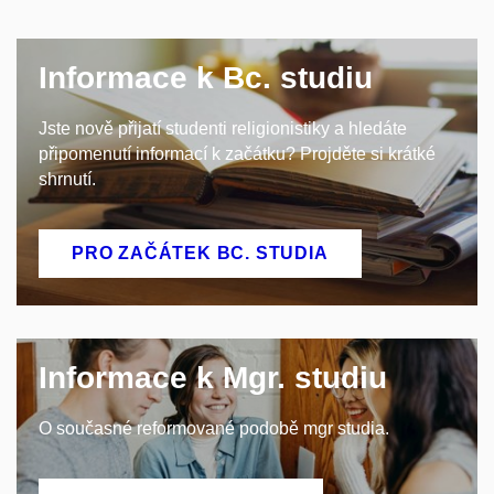
Informace k Bc. studiu
Jste nově přijatí studenti religionistiky a hledáte
připomenutí informací k začátku? Projděte si krátké
shrnutí.
PRO ZAČÁTEK BC. STUDIA
Informace k Mgr. studiu
O současné reformované podobě mgr studia.