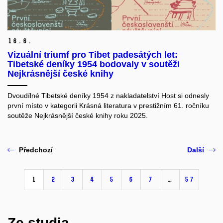
16.
6.
Vizuální triumf pro Tibet padesátých let:
Tibetské deníky 1954 bodovaly v soutěži
Nejkrásnější české knihy
Dvoudílné Tibetské deníky 1954 z nakladatelství Host si odnesly
první místo v kategorii Krásná literatura v prestižním 61. ročníku
soutěže Nejkrásnější české knihy roku 2025.
Předchozí
Další
1
2
3
4
5
6
7
…
57
Ze studia