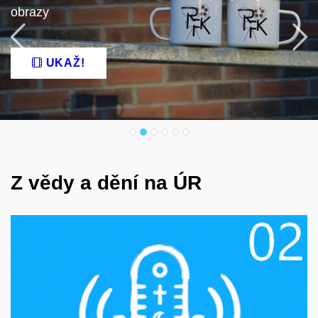
obrazy
Předchozí
N
UKAŽ!
Z vědy a dění na ÚR