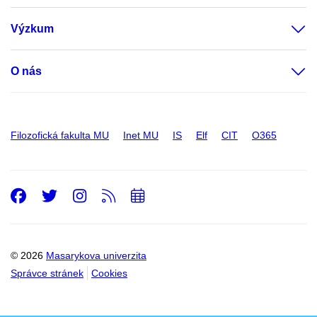
Výzkum
O nás
Filozofická fakulta MU
Inet MU
IS
Elf
CIT
O365
Facebook
Twitter
Instagram
RSS
Přidat
do
kalendáře
© 2026
Masarykova univerzita
Správce stránek
Cookies