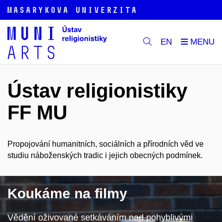
EN
Ústav religionistiky
FF MU
Propojování humanitních, sociálních a přírodních věd ve
studiu náboženských tradic i jejich obecných podmínek.
Koukáme na filmy
Vědění oživované setkáváním nad pohyblivými