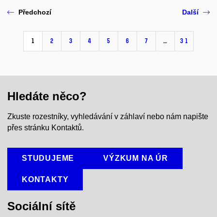
Předchozí
Další
1
2
3
4
5
6
7
…
31
Hledáte něco?
Zkuste rozestníky, vyhledávání v záhlaví nebo nám napište
přes stránku Kontaktů.
STUDUJEME
VÝZKUM NA ÚR
KONTAKTY
Sociální sítě