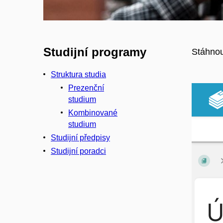
Studijní programy
Stáhnou
Struktura studia
Prezenční
studium
Kombinované
studium
Studijní předpisy
Studijní poradci