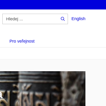
English
Hledej
...
Pro veřejnost
a