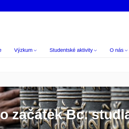
e
Výzkum
Studentské aktivity
O nás
o začátek Bc. studi