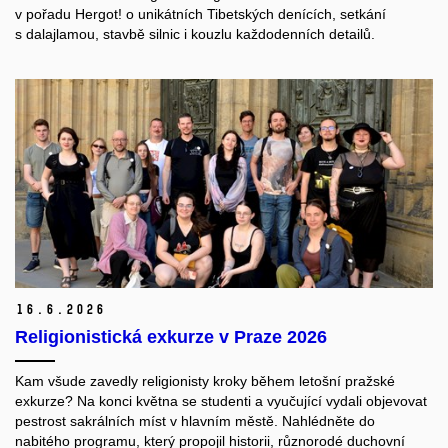
v pořadu Hergot! o unikátních Tibetských denících, setkání
s dalajlamou, stavbě silnic i kouzlu každodenních detailů.
16.
6.
2026
Religionistická exkurze v Praze 2026
Kam všude zavedly religionisty kroky během letošní pražské
exkurze? Na konci května se studenti a vyučující vydali objevovat
pestrost sakrálních míst v hlavním městě. Nahlédněte do
nabitého programu, který propojil historii, různorodé duchovní