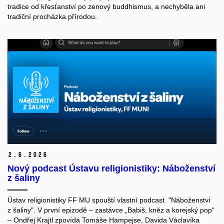
tradice od křesťanství po zenový buddhismus, a nechyběla ani
tradiční procházka přírodou.
2.
6.
2026
Nový podcast Ústavu religionistiky: Náboženství
z šaliny
Ústav religionistiky FF MU spouští vlastní podcast "Náboženství
z šaliny". V první epizodě – zastávce „Babiš, kněz a korejský pop“
– Ondřej Krajtl zpovídá Tomáše Hampejse, Davida Václavíka