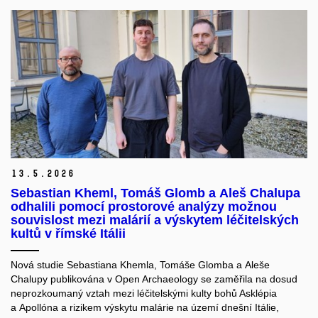
13.
5.
2026
Sebastian Kheml, Tomáš Glomb a Aleš Chalupa
odhalili pomocí prostorové analýzy možnou
souvislost mezi malárií a výskytem léčitelských
kultů v římské Itálii
Nová studie Sebastiana Khemla, Tomáše Glomba a Aleše
Chalupy publikována v Open Archaeology
se zaměřila na dosud
neprozkoumaný vztah mezi léčitelskými kulty bohů Asklépia
a Apollóna a rizikem výskytu malárie na území dnešní Itálie,