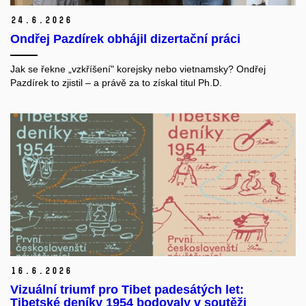
24.
6.
2026
Ondřej Pazdírek obhájil dizertační práci
Jak se řekne „vzkříšení" korejsky nebo vietnamsky? Ondřej
Pazdírek to zjistil – a právě za to získal titul Ph.D.
16.
6.
2026
Vizuální triumf pro Tibet padesátých let:
Tibetské deníky 1954 bodovaly v soutěži