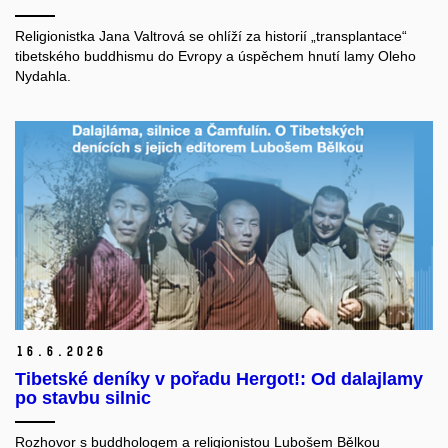
Religionistka Jana Valtrová se ohlíží za historií „transplantace“
tibetského buddhismu do Evropy a úspěchem hnutí lamy Oleho
Nydahla.
16.
6.
2026
Tibetské deníky v pořadu Hergot!: Od dalajlamy
po stavbu silnic
Rozhovor s buddhologem a religionistou Lubošem Bělkou