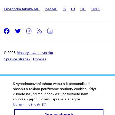
Filozofická fakulta MU
Inet MU
IS
Elf
CIT
O365
Facebook
Twitter
Instagram
RSS
Přidat
do
kalendáře
© 2026
Masarykova univerzita
Správce stránek
Cookies
K vyhodnocování tohoto webu a k personalizaci
obsahu a reklam používáme soubory cookies. Když
klikněte na „přijmout cookies", poskytnete nám
souhlas k jejich uložení, správě a analýze.
Upravit možnosti
Jen nezbytné