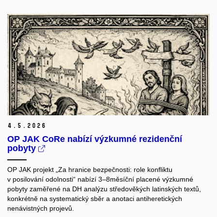
4.
5.
2026
OP JAK CoRe nabízí výzkumné rezidenční
pobyty
OP JAK projekt „Za hranice bezpečnosti: role konfliktu
v posilování odolnosti“
nabízí 3–8měsíční placené výzkumné
pobyty zaměřené na DH analýzu středověkých latinských textů,
konkrétně na systematický sběr a anotaci antiheretických
nenávistných projevů.