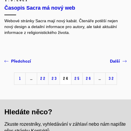
Časopis Sacra má nový web
Webové stránky Sacra mají nový kabát. Čtenáře potěší nejen
nový design a detailní informace pro autory, ale také aktuální
informace z religionistického života.
Předchozí
Další
1
…
22
23
24
25
26
…
32
Hledáte něco?
Zkuste rozestníky, vyhledávání v záhlaví nebo nám napište
přes stránku Kontaktů.