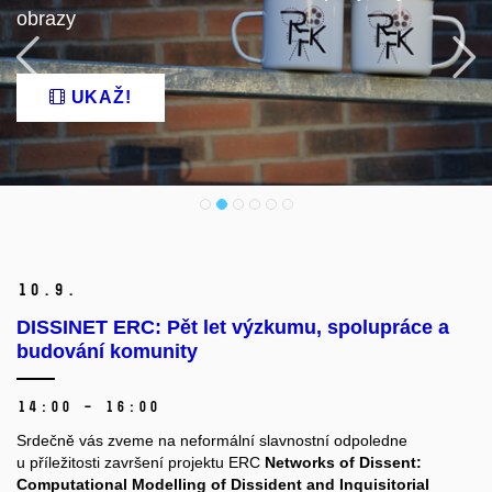
obrazy
Předchozí
N
UKAŽ!
10.
9.
DISSINET ERC: Pět let výzkumu, spolupráce a
budování komunity
14:00 – 16:00
Srdečně vás zveme na neformální slavnostní odpoledne
u příležitosti završení projektu ERC
Networks of Dissent:
Computational Modelling of Dissident and Inquisitorial