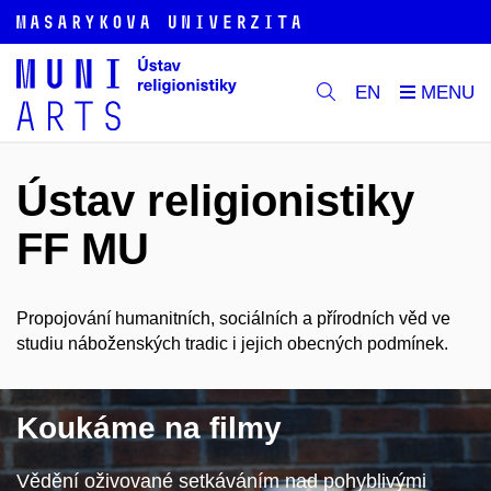
EN
Ústav religionistiky
FF MU
Propojování humanitních, sociálních a přírodních věd ve
studiu náboženských tradic i jejich obecných podmínek.
Koukáme na filmy
Vědění oživované setkáváním nad pohyblivými