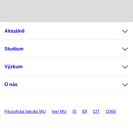
Aktuálně
Studium
Výzkum
O nás
Filozofická fakulta MU
Inet MU
IS
Elf
CIT
O365