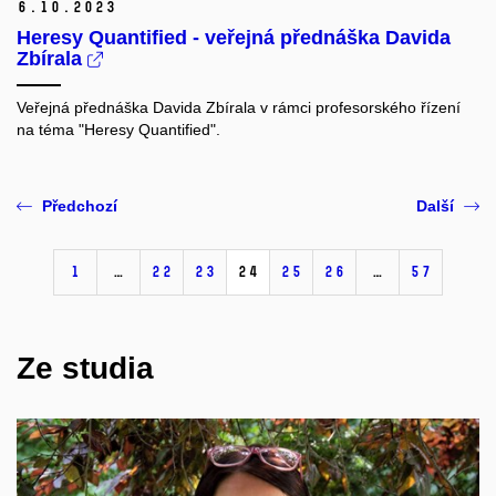
6.
10.
2023
Heresy Quantified - veřejná přednáška Davida
Zbírala
Veřejná přednáška Davida Zbírala v rámci profesorského řízení
na téma "Heresy Quantified".
Předchozí
Další
1
…
22
23
24
25
26
…
57
Ze studia