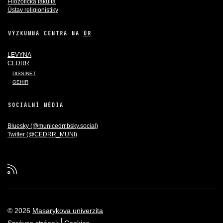
Filozofická fakulta
Ústav religionistiky
VÝZKUMNÁ CENTRA NA
ÚR
LEVYNA
CEDRR
DISSINET
GEHIR
SOCIÁLNÍ MÉDIA
Bluesky (@municedrr.bsky.social)
Twitter (@CEDRR_MUNI)
RSS
© 2026
Masarykova univerzita