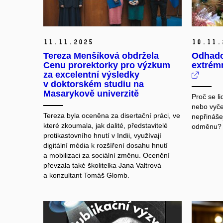
11.
11.
2025
10.
11.
Tereza Menšíková obdržela
Odhado
Cenu prorektorky pro výzkum
extrémn
za excelentní výsledky
v doktorském studiu na
Masarykově univerzitě
Proč se li
nebo vyčer
Tereza byla oceněna za disertační práci, ve
nepřináše
které zkoumala, jak dalité, představitelé
odměnu?
protikastovního hnutí v Indii, využívají
digitální média k rozšíření dosahu hnutí
a mobilizaci za sociální změnu. Ocenění
převzala také školitelka Jana Valtrová
a konzultant Tomáš Glomb.