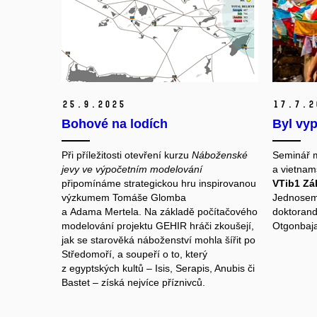
25.
9.
2025
17.
7.
2
Bohové na lodích
Byl vyp
Při příležitosti otevření kurzu
Náboženské
Seminář m
jevy ve výpočetním modelování
a vietnam
připomínáme strategickou hru inspirovanou
VTib1 Z
á
výzkumem Tomáše Glomba
Jednoseme
a Adama Mertela. Na základě počítačového
doktorand
modelování projektu GEHIR hráči zkoušejí,
Otgonbaja
jak se starověká náboženství mohla šířit po
Středomoří, a soupeří o to, který
z egyptských kultů – Isis, Serapis, Anubis či
Bastet – získá nejvíce příznivců.