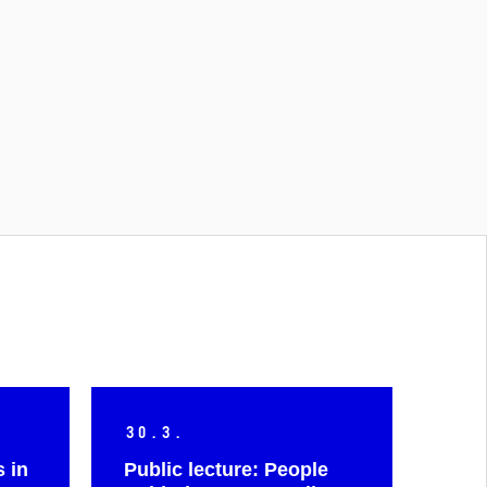
30.
3.
s in
Public lecture: People