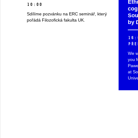
Eth
10:00
cog
Sdílíme pozvánku na ERC seminář, který
Sou
pořádá Filozofická fakulta UK.
by 
16:
pře
We wo
you f
Paweł
at So
Unive