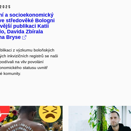
2025
ní a socioekonomický
ve středověké Bologni
vější publikaci Katii
o, Davida Zbírala
ána Bryse
blikaci z výzkumu boloňských
ch inkvizičních registrů se naši
odívali na vliv povolání
onomického statusu uvnitř
ké komunity.