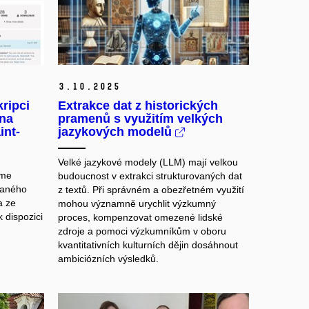
3.
10.
2025
kripci
Extrakce dat z historických
hna
pramenů s využitím velkých
int-
jazykových modelů
Velké jazykové modely (LLM) mají velkou
sme
budoucnost v extrakci strukturovaných dat
ovaného
z textů. Při správném a obezřetném využití
a ze
mohou významně urychlit výzkumný
 dispozici
proces, kompenzovat omezené lidské
zdroje a pomoci výzkumníkům v oboru
kvantitativních kulturních dějin dosáhnout
ambiciózních výsledků.