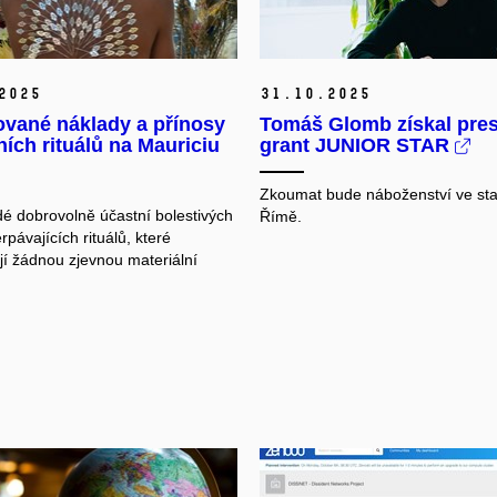
2025
31.
10.
2025
vané náklady a přínosy
Tomáš Glomb získal pres
ích rituálů na Mauriciu
grant JUNIOR STAR
Zkoumat bude náboženství ve st
dé dobrovolně účastní bolestivých
Římě.
pávajících rituálů, které
jí žádnou zjevnou materiální