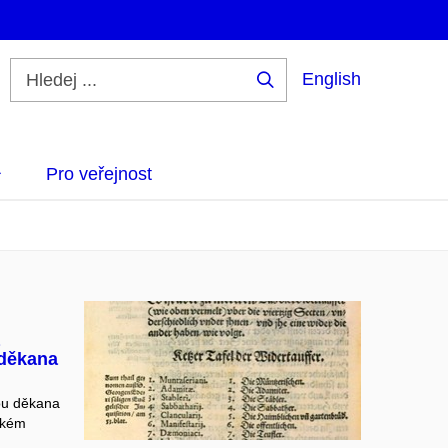
English
Hledej
...
Pro veřejnost
 děkana
ou děkana
ském