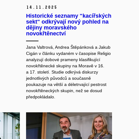
14.
11.
2025
Historické seznamy "kacířských
sekt" odkrývají nový pohled na
dějiny moravského
novokřtěnectví
Jana Valtrová, Andrea Štěpánková a Jakub
Cigán v článku vydaném v časopise Religio
analyzují dobové prameny klasifikující
novokřtěnecké skupiny na Moravě v 16.
a 17. století. Studie odkrývá diskurzy
jednotlivých původců a současně
poukazuje na větší a déletrvající pestrost
novokřtěneckých skupin, než se dosud
předpokládalo.