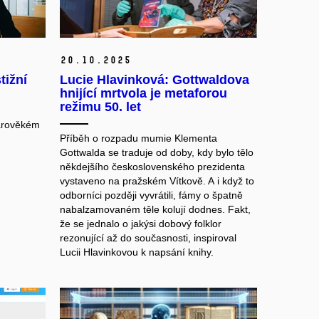
20.
10.
2025
tižní
Lucie Hlavinková: Gottwaldova
hnijící mrtvola je metaforou
režimu 50. let
arověkém
Příběh o rozpadu mumie Klementa
Gottwalda se traduje od doby, kdy bylo tělo
někdejšího československého prezidenta
vystaveno na pražském Vítkově. A i když to
odborníci později vyvrátili, fámy o špatně
nabalzamovaném těle kolují dodnes. Fakt,
že se jednalo o jakýsi dobový folklor
rezonující až do současnosti, inspiroval
Lucii Hlavinkovou k napsání knihy.