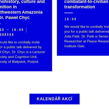
nohistory, culture and
combatant-to-civilian
nition in
transformation
thwestern Amazonia
Dr. Paweł Chyc
16:00
We would like to cordially inv
00 – 18:00
you for a public talk delivere
dnáška
Júlia Palik. Dr. Palik
is Senior
Researcher at Peace Resea
uld like to cordially invite
Institute Oslo.
or a public talk delivered by
 Chyc. Dr. Chyc is a
Lecturer
ciety and Cognition Unit,
rsity of Białystok, Poland.
KALENDÁŘ AKCÍ