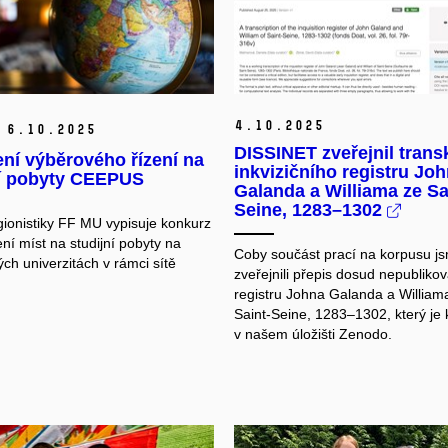
4.
10.
2025
6.
10.
2025
DISSINET zveřejnil trans
ní výběrového řízení na
inkvizičního registru Jo
ní pobyty CEEPUS
Galanda a Williama ze Sa
Seine, 1283–1302
igionistiky FF MU vypisuje konkurz
ní míst na studijní pobyty na
Coby součást prací na korpusu j
ch univerzitách v rámci sítě
zveřejnili přepis dosud nepublik
registru Johna Galanda a William
Saint-Seine, 1283–1302, který je k
v našem úložišti Zenodo.