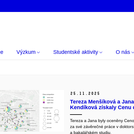
če
Výzkum
Studentské aktivity
O nás
25.
11.
2025
Tereza Menšíková a Jana
Kendíková získaly Cenu
Tereza a Jana byly oceněny Cen
za své závěrečné práce v doktor
a bakalářském studiu.