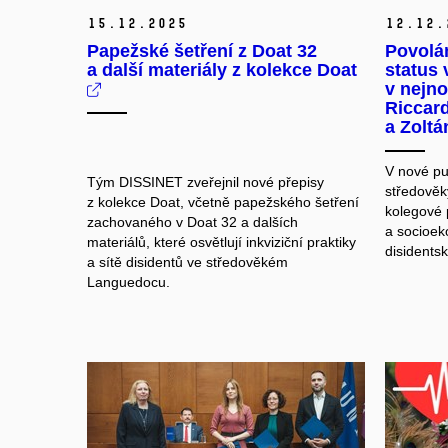
15.
12.
2025
12.
12.
Papežské šetření z Doat 32
Povolá
a další materiály z kolekce Doat
status 
v nejno
Riccard
a Zolt
V nové pu
Tým DISSINET zveřejnil nové přepisy
středověký
z kolekce Doat, včetně papežského šetření
kolegové p
zachovaného v Doat 32 a dalších
a socioek
materiálů, které osvětlují inkviziční praktiky
disidents
a sítě disidentů ve středověkém
Languedocu.