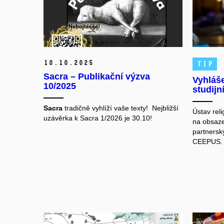
10.
10.
2025
TIP
Sacra – Publikační výzva
Vyhláše
10/2025
studij
Sacra
tradičně vyhlíží vaše texty! Nejbližší
Ústav rel
uzávěrka k
Sacra 1/2026 je 30.10!
na obsaze
partnerský
CEEPUS.