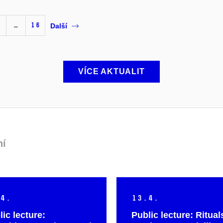
…
16
Další
VÍCE AKTUALIT
ní
4.
13.
4.
ic lecture:
Public lecture: Ritual