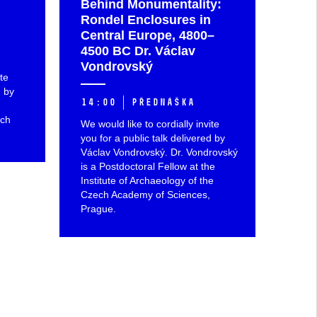
Behind Monumentality:
Rondel Enclosures in
Central Europe, 4800–
4500 BC Dr. Václav
Vondrovský
ite
d by
14:00
přednáška
rch
We would like to cordially invite
you for a public talk delivered by
Václav Vondrovský. Dr. Vondrovský
is a Postdoctoral Fellow at the
Institute of Archaeology of the
Czech Academy of Sciences,
Prague.