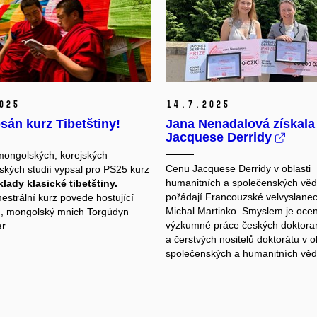
025
14.
7.
2025
sán kurz Tibetštiny!
Jana Nenadalová získal
Jacquese Derridy
ongolských, korejských
Cenu Jacquese Derridy v oblasti
ských studií vypsal pro PS25 kurz
humanitních a společenských věd
klady klasické tibetštiny
.
pořádají Francouzské velvyslanec
strální kurz povede hostující
Michal Martinko. Smyslem je oceni
, mongolský mnich Torgúdyn
výzkumné práce českých doktora
r.
a čerstvých nositelů doktorátu v o
společenských a humanitních věd