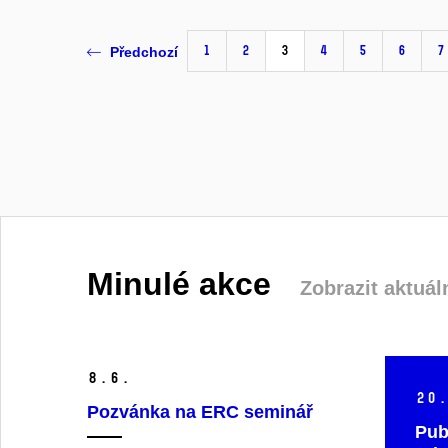
1
2
3
4
5
6
7
Předchozí
Minulé akce
Zobrazit aktuál
8.
6.
20.
Pozvánka na ERC seminář
Publ