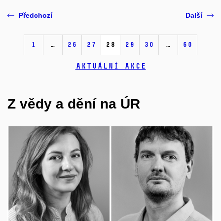
Předchozí
Další
1
…
26
27
28
29
30
…
60
Aktuální akce
Z vědy a dění na ÚR