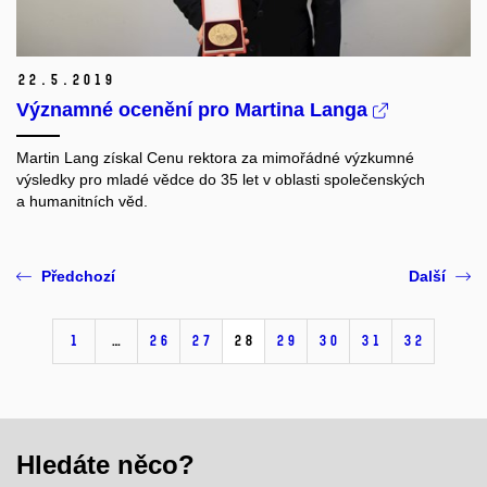
22.
5.
2019
Významné ocenění pro Martina Langa
Martin Lang získal
Cenu rektora za mimořádné výzkumné
výsledky pro mladé vědce do 35 let v oblasti společenských
a humanitních věd.
Předchozí
Další
1
…
26
27
28
29
30
31
32
Hledáte něco?