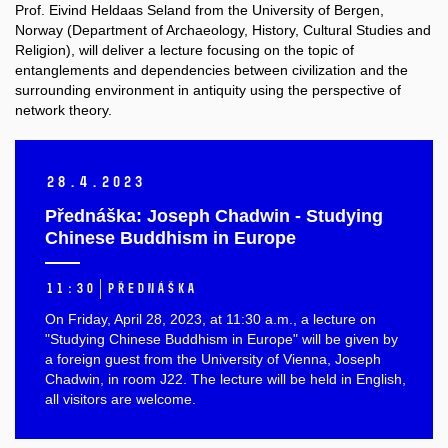
Prof. Eivind Heldaas Seland from the University of Bergen,
Norway (Department of Archaeology, History, Cultural Studies and
Religion), will deliver a lecture focusing on the topic of
entanglements and dependencies between civilization and the
surrounding environment in antiquity using the perspective of
network theory.
28.
4.
2023
Přednáška: Joseph Chadwin - Studying
Chinese Buddhism in Europe
11:30
přednáška
On Friday, April 28, 2023, at 11:30 a.m., a lecture on
"Studying Chinese Buddhism in Europe" will be given by
a foreign guest from the University of Vienna, Joseph
Chadwin, in room J22. The lecture will be held in English,
all visitors are welcome.