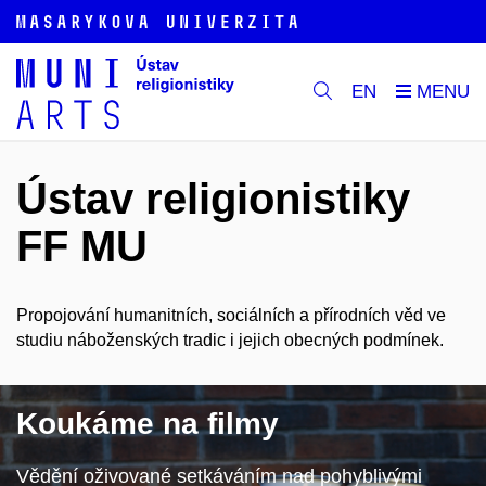
EN
Ústav religionistiky
FF MU
Propojování humanitních, sociálních a přírodních věd ve
studiu náboženských tradic i jejich obecných podmínek.
Koukáme na filmy
Vědění oživované setkáváním nad pohyblivými