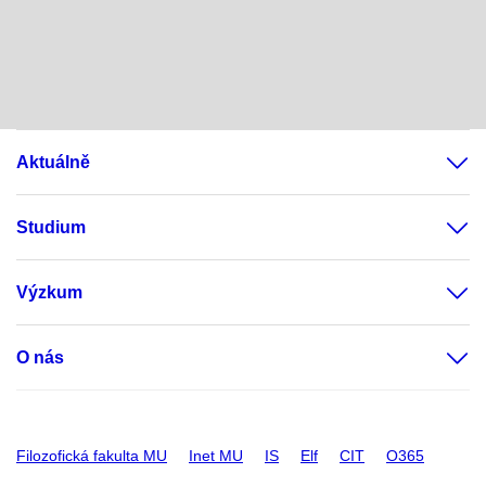
Aktuálně
Studium
Výzkum
O nás
Filozofická fakulta MU
Inet MU
IS
Elf
CIT
O365