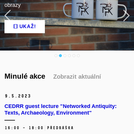
obrazy
Předchozí
N
UKAŽ!
Minulé akce
Zobrazit aktuální
9.
5.
2023
CEDRR guest lecture "Networked Antiquity:
Texts, Archaeology, Environment"
16:00 – 18:00
přednáška