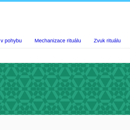
 v pohybu
Mechanizace rituálu
Zvuk rituálu