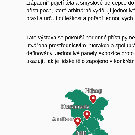
„západní“ pojetí těla a smyslové percepce do s
přístupech, které arbitrárně vydělují jednotli
praxi a určují důležitost a pořadí jednotlivýc
Tato výstava se pokouší podobné přístupy nere
utvářena prostřednictvím interakce a spoluprá
definovány. Jednotlivé panely expozice proto n
ukazují, jak je lidské tělo zapojeno v konkrétní