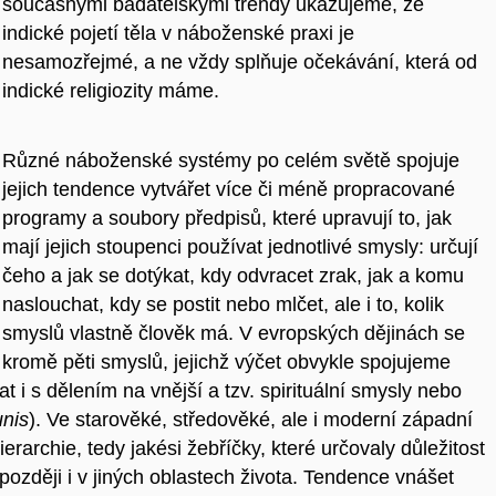
současnými badatelskými trendy ukazujeme, že
indické pojetí těla v náboženské praxi je
nesamozřejmé, a ne vždy splňuje očekávání, která od
indické religiozity máme.
Různé náboženské systémy po celém světě spojuje
jejich tendence vytvářet více či méně propracované
programy a soubory předpisů, které upravují to, jak
mají jejich stoupenci používat jednotlivé smysly: určují
čeho a jak se dotýkat, kdy odvracet zrak, jak a komu
naslouchat, kdy se postit nebo mlčet, ale i to, kolik
smyslů vlastně člověk má. V evropských dějinách se
kromě pěti smyslů, jejichž výčet obvykle spojujeme
 i s dělením na vnější a tzv. spirituální smysly nebo
nis
). Ve starověké, středověké, ale i moderní západní
rarchie, tedy jakési žebříčky, které určovaly důležitost
později i v jiných oblastech života. Tendence vnášet