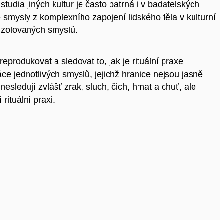
tudia jiných kultur je často patrná i v badatelských
vé smysly z komplexního zapojení lidského těla v kulturní
h izolovaných smyslů.
produkovat a sledovat to, jak je rituální praxe
ce jednotlivých smyslů, jejichž hranice nejsou jasně
esledují zvlášť zrak, sluch, čich, hmat a chuť, ale
 rituální praxi.