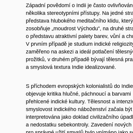
Západní povědomí o Indii je často ovlivňová
několika stereotypními přístupy. Na jedné stra
představa hlubokého meditačního klidu, který
zosobňuje „moudrost Východu”, na druhé str
o představu atraktivní palety barev, vůní a chu
V prvním případě je studium indické religiozit
zaměřeno na askezi a ideál potlačení tělesn
prožitků, v druhém případě bývají tělesná pr
a smyslová textura Indie idealizované.
S příchodem evropských kolonialistů do Indie
objevuje kritika hlučné, páchnoucí a barvami
přehlcené indické kultury. Tělesnost a intenzi
smyslovost indického náboženství začala být
interpretována jako doklad civilizačního úpad
a nedostatku sebekontroly. Zavedení nových 
pro správné užití smyslů bylo vnímáno jako 