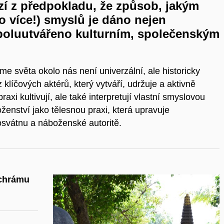
zí z předpokladu, že způsob, jakým
 více!) smyslů je dáno nejen
spoluutvářeno kulturním, společenským
 světa okolo nás není univerzální, ale historicky
 klíčových aktérů, který vytváří, udržuje a aktivně
praxi kultivují, ale také interpretují vlastní smyslovou
ženství jako tělesnou praxi, která upravuje
osvátnu a náboženské autoritě.
 chrámu