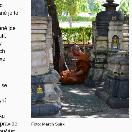
no
ně je to
aně jde
tí.
y
ých
axe
 se
vní
ku
pravidel
Foto: Martin Špirk
součást