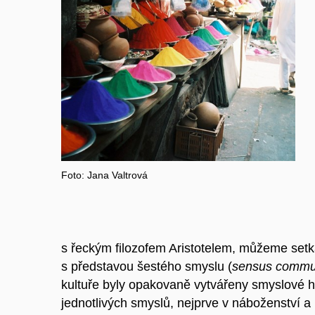
Foto: Jana Valtrová
s řeckým filozofem Aristotelem, můžeme setkat
s představou šestého smyslu (
sensus commu
kultuře byly opakovaně vytvářeny smyslové hie
jednotlivých smyslů, nejprve v náboženství a 