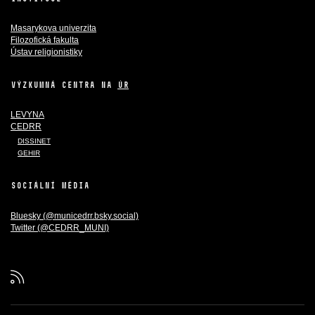
Masarykova univerzita
Filozofická fakulta
Ústav religionistiky
VÝZKUMNÁ CENTRA NA
ÚR
LEVYNA
CEDRR
DISSINET
GEHIR
SOCIÁLNÍ MÉDIA
Bluesky (@municedrr.bsky.social)
Twitter (@CEDRR_MUNI)
RSS