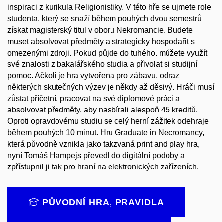
inspiraci z kurikula Religionistiky. V této hře se ujmete role
studenta, který se snaží během pouhých dvou semestrů
získat magisterský titul v oboru Nekromancie. Budete
muset absolvovat předměty a strategicky hospodařit s
omezenými zdroji. Pokud půjde do tuhého, můžete využít
své znalosti z bakalářského studia a přivolat si studijní
pomoc. Ačkoli je hra vytvořena pro zábavu, odraz
některých skutečných výzev je někdy až děsivý. Hráči musí
zůstat příčetní, pracovat na své diplomové práci a
absolvovat předměty, aby nasbírali alespoň 45 kreditů.
Oproti opravdovému studiu se celý herní zážitek odehraje
během pouhých 10 minut. Hru Graduate in Necromancy,
která původně vznikla jako takzvaná print and play hra,
nyní Tomáš Hampejs převedl do digitální podoby a
zpřístupnil ji tak pro hraní na elektronických zařízeních.
PŮVODNÍ HRA, PRAVIDLA