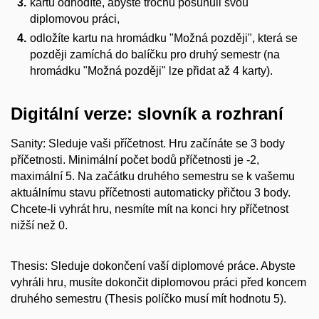
kartu odhodíte, abyste trochu posunuli svou
diplomovou práci,
odložíte kartu na hromádku "Možná později", která se
později zamíchá do balíčku pro druhý semestr (na
hromádku "Možná později" lze přidat až 4 karty).
Digitální verze: slovník a rozhraní
Sanity: Sleduje vaši příčetnost. Hru začínáte se 3 body
příčetnosti. Minimální počet bodů příčetnosti je -2,
maximální 5. Na začátku druhého semestru se k vašemu
aktuálnímu stavu příčetnosti automaticky přičtou 3 body.
Chcete-li vyhrát hru, nesmíte mít na konci hry příčetnost
nižší než 0.
Thesis: Sleduje dokončení vaší diplomové práce. Abyste
vyhráli hru, musíte dokončit diplomovou práci před koncem
druhého semestru (Thesis políčko musí mít hodnotu 5).