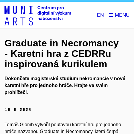
EN
Graduate in Necromancy
- Karetní hra z CEDRRu
inspirovaná kurikulem
Dokončete magisterské studium nekromancie v nové
karetní hře pro jednoho hráče. Hrajte ve svém
prohlížeči.
19.
6.
2024
Tomáš Glomb vytvořil poutavou karetní hru pro jednoho
hráče nazvanou Graduate in Necromancy, která čerpá