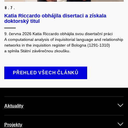
8.
7.
Katia Riccardo obhájila disertaci a získala
doktorský titul
9. června 2026 Katia Riccardo obhájila svou disertační práci
A computational analysis of inquisitorial language and relationship
networks in the inquisition register of Bologna (1291-1310)
a splnila Státní závěrečnou zkoušku.
PŘEHLED VŠECH ČLÁNKŮ
Aktuality
Projekty