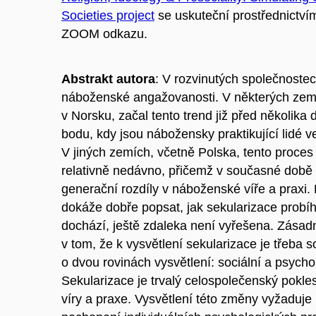
Societies project
se uskuteční prostřednictv
ZOOM odkazu.
Abstrakt autora
: V rozvinutých společnoste
náboženské angažovanosti. V některých zemí
v Norsku, začal tento trend již před několika 
bodu, kdy jsou nábožensky praktikující lidé 
V jiných zemích, včetně Polska, tento proces
relativně nedávno, přičemž v současné době e
generační rozdíly v náboženské víře a praxi.
dokáže dobře popsat, jak sekularizace probíh
dochází, ještě zdaleka není vyřešena. Zásad
v tom, že k vysvětlení sekularizace je třeba
o dvou rovinách vysvětlení: sociální a psycho
Sekularizace je trvalý celospolečenský pokl
víry a praxe. Vysvětlení této změny vyžaduje