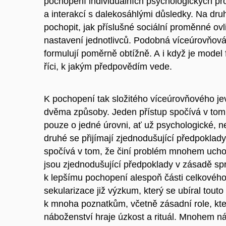
pochopení individuálních psychologických pr
a interakcí s dalekosáhlými důsledky. Na druh
pochopit, jak příslušné sociální proměnné ovl
nastavení jednotlivců. Podobná víceúrovňová
formulují poměrně obtížně. A i když je model 
říci, k jakým předpovědím vede.
K pochopení tak složitého víceúrovňového jev
dvěma způsoby. Jeden přístup spočívá v tom
pouze o jedné úrovni, ať už psychologické, ne
druhé se přijímají zjednodušující předpoklady
spočívá v tom, že činí problém mnohem ucho
jsou zjednodušující předpoklady v zásadě sp
k lepšímu pochopení alespoň části celkovéh
sekularizace již výzkum, který se ubíral touto
k mnoha poznatkům, včetně zásadní role, kte
náboženství hraje úzkost a rituál. Mnohem n