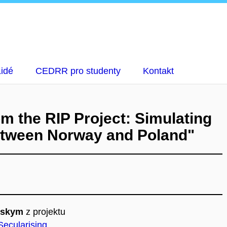
Lidé
CEDRR pro studenty
Kontakt
m the RIP Project: Simulating
between Norway and Poland"
nskym
z projektu
Secularising