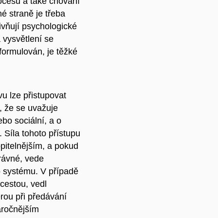
ocesů a také chování
é straně je třeba
ivňují psychologické
 vysvětlení se
formulován, je těžké
u lze přistupovat
, že se uvažuje
bo sociální, a o
. Síla tohoto přístupu
pitelnějším, a pokud
rávné, vede
o systému. V případě
 cestou, vedl
rou při předávání
áročnějším