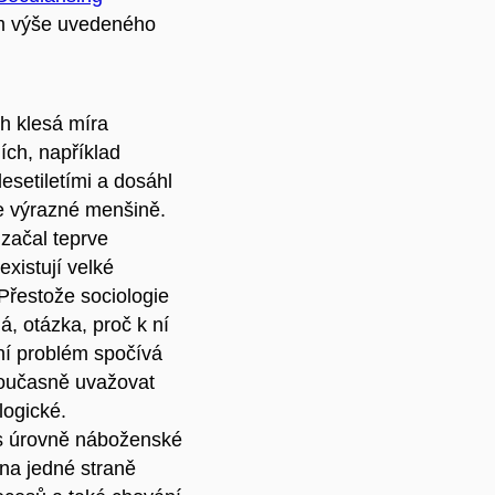
ím výše uvedeného
ch klesá míra
ch, například
desetiletími a dosáhl
ve výrazné menšině.
 začal teprve
xistují velké
 Přestože sociologie
á, otázka, proč k ní
ní problém spočívá
 současně uvažovat
logické.
es úrovně náboženské
 na jedné straně