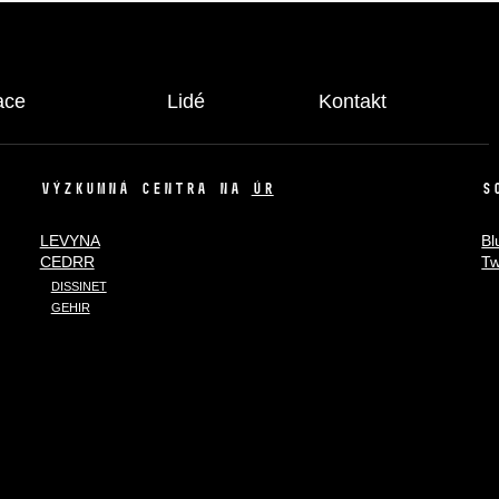
ace
Lidé
Kontakt
VÝZKUMNÁ CENTRA NA
ÚR
S
LEVYNA
Bl
CEDRR
Tw
DISSINET
GEHIR