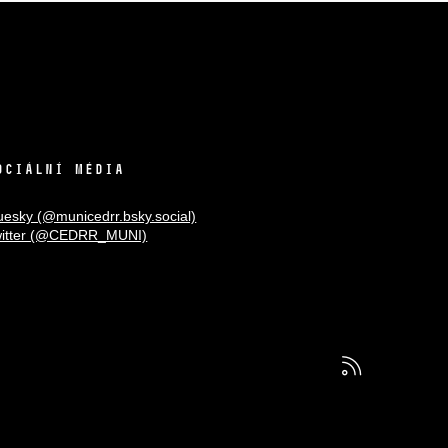
OCIÁLNÍ MÉDIA
uesky (@municedrr.bsky.social)
itter (@CEDRR_MUNI)
RSS