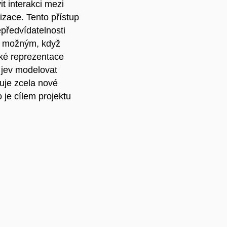
it interakci mezi
izace. Tento přístup
epředvídatelnosti
ak možným, když
cké reprezentace
 jev modelovat
uje zcela nové
 je cílem projektu