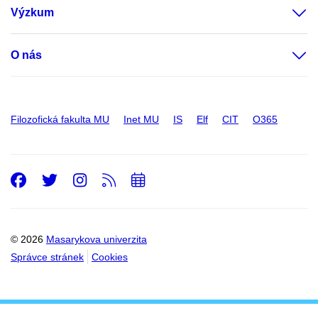
Výzkum
O nás
Filozofická fakulta MU
Inet MU
IS
Elf
CIT
O365
Facebook
Twitter
Instagram
RSS
Přidat
do
kalendáře
© 2026
Masarykova univerzita
Správce stránek
Cookies