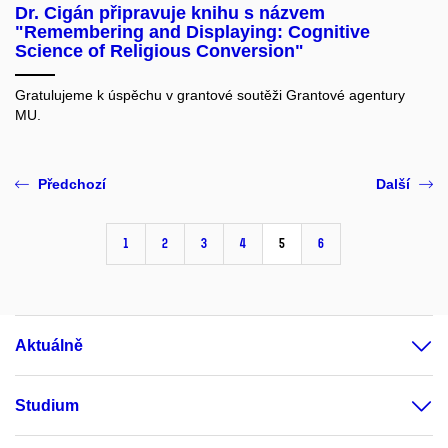
Dr. Cigán připravuje knihu s názvem
"Remembering and Displaying: Cognitive
Science of Religious Conversion"
Gratulujeme k úspěchu v grantové soutěži Grantové agentury
MU.
Předchozí
Další
1
2
3
4
5
6
Aktuálně
Studium