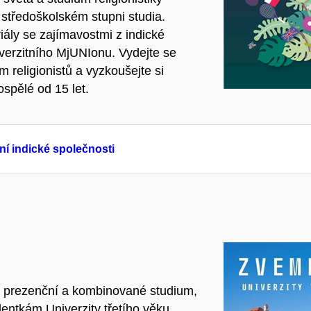
 středoškolském stupni studia.
riály se zajímavostmi z indické
iverzitního MjUNIonu. Vydejte se
 religionistů a vyzkoušejte si
spělé od 15 let.
í indické společnosti
pro prezenční a kombinované studium,
entkám Univerzity třetího věku.