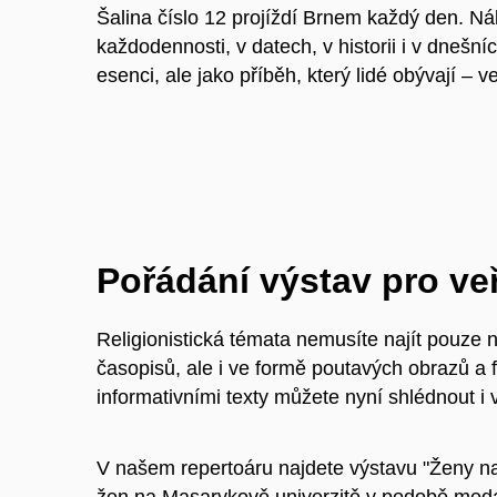
Šalina číslo 12 projíždí Brnem každý den. 
každodennosti, v datech, v historii i v dneš
esenci, ale jako příběh, který lidé obývají – ve
Pořádání výstav pro ve
Religionistická témata nemusíte najít pouze
časopisů, ale i ve formě poutavých obrazů a f
informativními texty můžete nyní shlédnout i 
V našem repertoáru najdete výstavu "Ženy na
žen na Masarykově univerzitě v podobě med