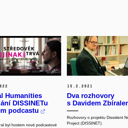
022
15.
2.
2021
al Humanities
Dva rozhovory
dání DISSINETu
s Davidem Zbírale
em podcastu
Rozhovory o projektu Dissident N
Project (DISSINET).
ral byl hostem nové podcastové