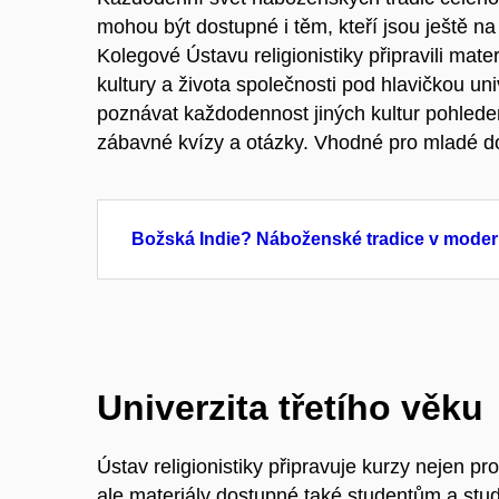
mohou být dostupné i těm, kteří jsou ještě na
Kolegové Ústavu religionistiky připravili mate
kultury a života společnosti pod hlavičkou un
poznávat každodennost jiných kultur pohledem
zábavné kvízy a otázky. Vhodné pro mladé do
Božská Indie? Náboženské tradice v modern
Univerzita třetího věku
Ústav religionistiky připravuje kurzy nejen 
ale materiály dostupné také studentům a stud