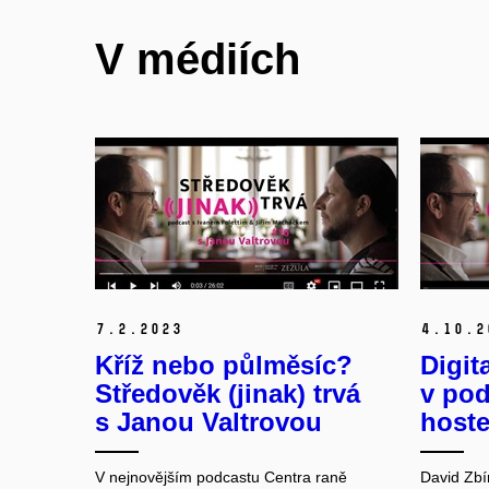
V médiích
7.
2.
2023
4.
10.
2
Kříž nebo půlměsíc?
Digit
Středověk (jinak) trvá
v po
s Janou Valtrovou
host
V nejnovějším podcastu Centra raně
David Zbí