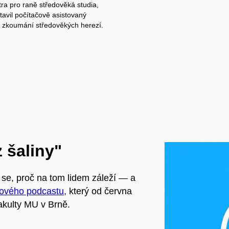
tra pro raně středověká studia,
tavil počítačově asistovaný
e zkoumání středověkých herezí.
 šaliny"
á se, proč na tom lidem záleží — a
ového podcastu
, který od června
fakulty MU v Brně.