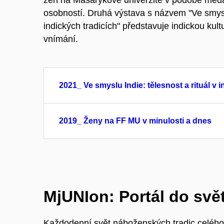
osobností. Druhá výstava s názvem "Ve smyslu 
indických tradicích" představuje indickou kult
vnímání.
2021_ Ve smyslu Indie: tělesnost a rituál v 
2019_ Ženy na FF MU v minulosti a dnes
MjUNIon: Portál do svě
Každodenní svět náboženských tradic celého s