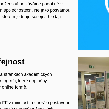
Náboženství potkáváme podobně v
ních společnostech. Ne jako posvátnou
 kterém jednají, sdílejí a hledají.
řejnost
 na stránkách akademických
otografií, které doplněny
v online formě.
 FF v minulosti a dnes" o postavení
ailonků vybraných ženských