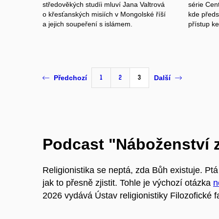
středověkých studíi mluví Jana Valtrová
série Cen
o křesťanských misiích v Mongolské říší
kde předs
a jejich soupeření s islámem.
přístup k
1
2
3
Předchozí
Další
Podcast "Náboženství z
Religionistika se neptá, zda Bůh existuje. Pt
jak to přesně zjistit. Tohle je výchozí otázka
n
2026 vydává Ústav religionistiky Filozofické 