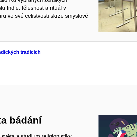
Indie: tělesnost a rituál v
uru ve své celistvosti skrze smyslové
indických tradicích
ta bádání
věta a studium religionistiky