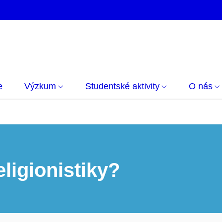
e
Výzkum
Studentské aktivity
O nás
ligionistiky?