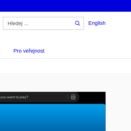
English
Hledej
...
Pro veřejnost