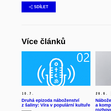
SDÍLET
Více článků
10.
7.
26.
6.
Druhá epizoda náboženství
Nábože
z šaliny: Víra v populární kultuře
a kompu
rozhov