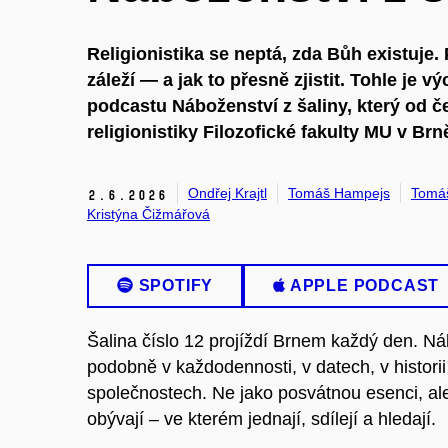
Religionistika se neptá, zda Bůh existuje.
záleží — a jak to přesně zjistit. Tohle je 
podcastu Náboženství z šaliny, který od 
religionistiky Filozofické fakulty MU v Brn
Ondřej Krajtl
Tomáš Hampejs
Tomá
2.
6.
2026
Kristýna Čižmářová
SPOTIFY
APPLE PODCAST
Šalina číslo 12 projíždí Brnem každý den. 
podobně v každodennosti, v datech, v historii
společnostech. Ne jako posvátnou esenci, ale 
obývají – ve kterém jednají, sdílejí a hledají.