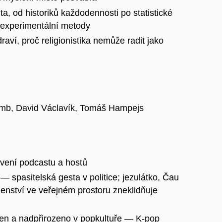
ita, od historiků každodennosti po statistické
 experimentální metody
ví, proč religionistika nemůže radit jako
omb, David Václavík, Tomáš Hampejs
avení podcastu a hostů
— spasitelská gesta v politice; jezulátko, Čau
ženství ve veřejném prostoru zneklidňuje
en a nadpřirozeno v popkultuře — K-pop