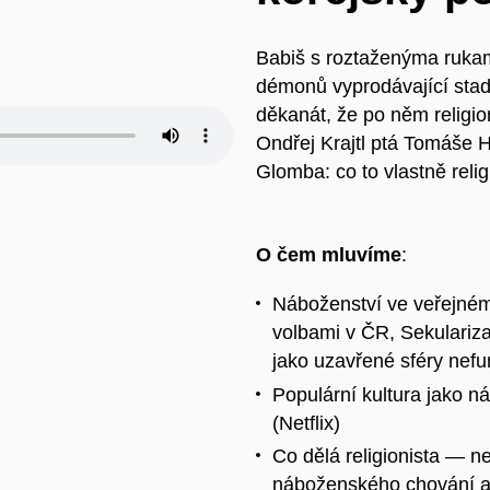
Babiš s roztaženýma ruka
démonů vyprodávající stadi
děkanát, že po něm religion
Ondřej Krajtl ptá Tomáše
Glomba: co to vlastně relig
O čem mluvíme
:
Náboženství ve veřejném 
volbami v ČR, Sekulariza
jako uzavřené sféry nefu
Populární kultura jako
(Netflix)
Co dělá religionista — n
náboženského chování a