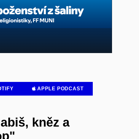
OTIFY
APPLE PODCAST
Babiš, kněz a
op"