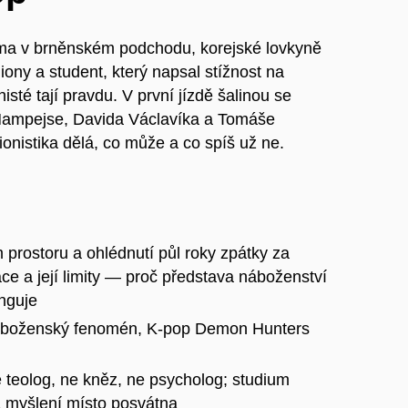
ma v brněnském podchodu, korejské lovkyně
ony a student, který napsal stížnost na
isté tají pravdu. V první jízdě šalinou se
 Hampejse, Davida Václavíka a Tomáše
ionistika dělá, co může a co spíš už ne.
prostoru a ohlédnutí půl roky zpátky za
ce a její limity — proč představa náboženství
nguje
 náboženský fenomén, K-pop Demon Hunters
e teolog, ne kněz, ne psycholog; studium
 myšlení místo posvátna