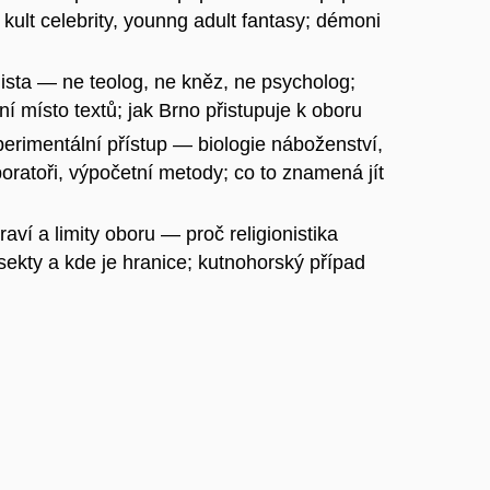
kult celebrity, younng adult fantasy; démoni
nista — ne teolog, ne kněz, ne psycholog;
í místo textů; jak Brno přistupuje k oboru
perimentální přístup — biologie náboženství,
oratoři, výpočetní metody; co to znamená jít
ví a limity oboru — proč religionistika
sekty a kde je hranice; kutnohorský případ