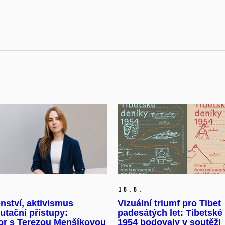
16.
6.
nství, aktivismus
Vizuální triumf pro Tibet
tační přístupy:
padesátých let: Tibetské
or s Terezou Menšíkovou
1954 bodovaly v soutěži