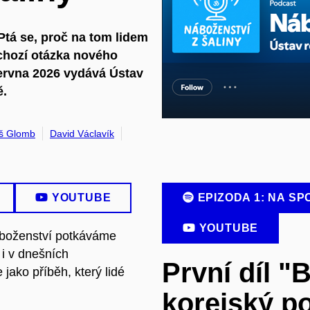
 Ptá se, proč na tom lidem
výchozí otázka nového
června 2026 vydává Ústav
ě.
š Glomb
David Václavík
YOUTUBE
EPIZODA 1: NA SP
YOUTUBE
Náboženství potkáváme
 i v dnešních
První díl "
jako příběh, který lidé
korejský p