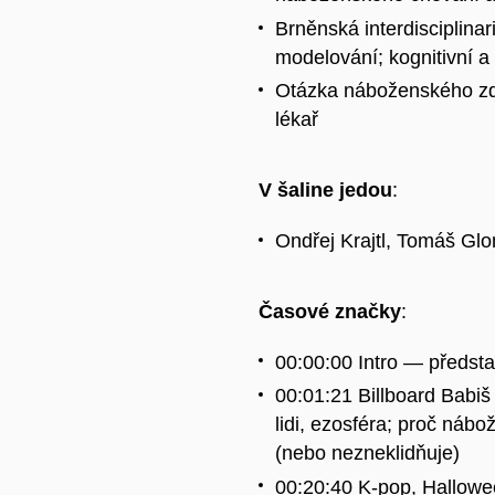
Brněnská interdisciplinar
modelování; kognitivní a
Otázka náboženského zdra
lékař
V šaline jedou
:
Ondřej Krajtl, Tomáš Gl
Časové značky
:
00:00:00 Intro — předst
00:01:21 Billboard Babiš 
lidi, ezosféra; proč nábo
(nebo nezneklidňuje)
00:20:40 K-pop, Hallowe