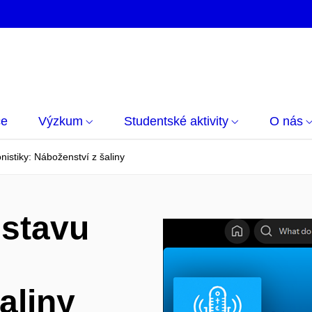
če
Výzkum
Studentské aktivity
O nás
nistiky: Náboženství z šaliny
stavu
aliny