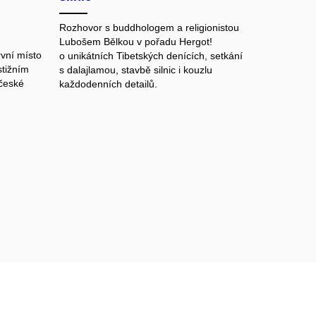
Rozhovor s buddhologem a religionistou
Lubošem Bělkou v pořadu Hergot!
rvní místo
o unikátních Tibetských denících, setkání
stižním
s dalajlamou, stavbě silnic i kouzlu
 české
každodenních detailů.