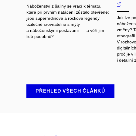
Náboženství z šaliny se vrací k tématu,
které při prvním natáčení zůstalo otevřené:
Jak lze p
jsou superhrdinové a rockové legendy
náboženst
užitečně srovnatelné s mýty
změny? T
a náboženskými postavami — a věří jim
etnografii
lidé podobně?
V rozhovor
digitálníc
proč je v 
i detailní
PŘEHLED VŠECH ČLÁNKŮ