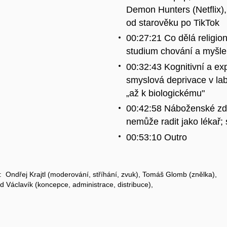
Demon Hunters (Netflix), 
od starověku po TikTok
00:27:21 Co dělá religio
studium chování a myšlen
00:32:43 Kognitivní a ex
smyslová deprivace v lab
„až k biologickému"
00:42:58 Náboženské zdra
nemůže radit jako lékař; 
00:53:10 Outro
i: Ondřej Krajtl (moderování, stříhání, zvuk), Tomáš Glomb (znělka),
Václavík (koncepce, administrace, distribuce),