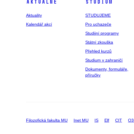
Aktuálně
Studium
Aktuality
STUDUJEME
Kalendář akcí
Pro uchazeče
Studijní programy
Státní zkouška
Přehled kurzů
Studium v zahraničí
Dokumenty, formuláře,
příručky
Filozofická fakulta MU
Inet MU
IS
Elf
CIT
O3