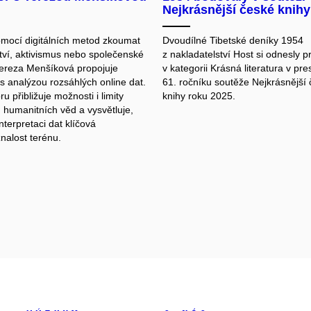
Nejkrásnější české knihy
omocí digitálních metod zkoumat
Dvoudílné Tibetské deníky 1954
ví, aktivismus nebo společenské
z nakladatelství Host si odnesly p
ereza Menšíková propojuje
v kategorii Krásná literatura v pre
 s analýzou rozsáhlých online dat.
61. ročníku soutěže Nejkrásnější
u přibližuje možnosti i limity
knihy roku 2025.
h humanitních věd a vysvětluje,
interpretaci dat klíčová
 znalost terénu.