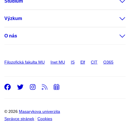
Studium
Výzkum
O nás
Filozofická fakulta MU
Inet MU
IS
Elf
CIT
O365
Facebook
Twitter
Instagram
RSS
Přidat
do
kalendáře
© 2026
Masarykova univerzita
Správce stránek
Cookies