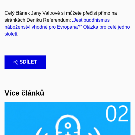
Celý článek Jany Valtrové si můžete přečíst přímo na
stránkách Deníku Referendum:
„Jest buddhismus
náboženství vhodné pro Evropana?“ Otázka pro celé jedno
století
.
SDÍLET
Více článků