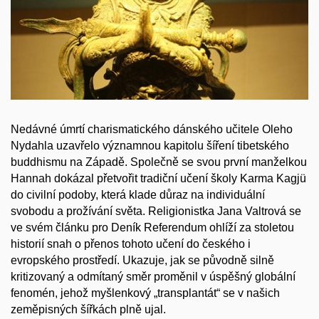
Nedávné úmrtí charismatického dánského učitele Oleho
Nydahla uzavřelo významnou kapitolu šíření tibetského
buddhismu na Západě. Společně se svou první manželkou
Hannah dokázal přetvořit tradiční učení školy Karma Kagjü
do civilní podoby, která klade důraz na individuální
svobodu a prožívání světa. Religionistka Jana Valtrová se
ve svém článku pro Deník Referendum ohlíží za stoletou
historií snah o přenos tohoto učení do českého i
evropského prostředí. Ukazuje, jak se původně silně
kritizovaný a odmítaný směr proměnil v úspěšný globální
fenomén, jehož myšlenkový „transplantát“ se v našich
zeměpisných šířkách plně ujal.