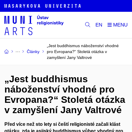
EN
„Jest buddhismus náboženství vhodné
Články
pro Evropana?“ Stoletá otázka v
zamyšlení Jany Valtrové
„Jest buddhismus
náboženství vhodné pro
Evropana?“ Stoletá otázka
v zamyšlení Jany Valtrové
Před více než sto lety si čeští religionisté začali klást
otázku, zda je asijský buddhismus vůbec vhodný pro